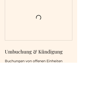
Umbuchung & Kündigung
Buchungen von offenen Einheiten
können bis zu 24h vor Beginn von Euch
eigenständig storniert oder umgebucht
werden. Bei der Umbuchung zwischen
verschiedenen Kursen, kontaktiert mich
bitte unter info@elenaheibel.yoga.
Veranstaltungsort